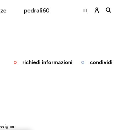
nze
pedrali60
IT
DE
EN
ES
FR
richiedi informazioni
condividi
RU
esigner