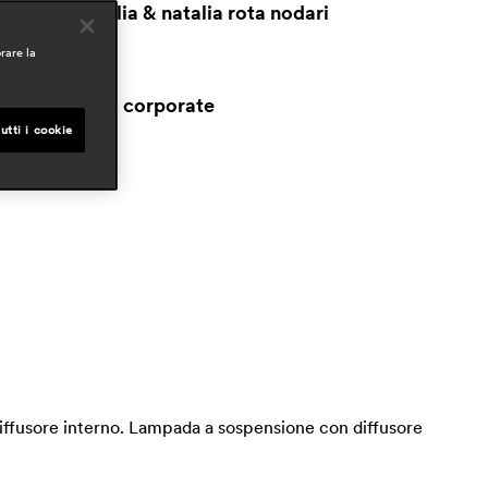
lberto basaglia & natalia rota nodari
rare la
mbiti
ospitality
workspaces & corporate
esidential
utti i cookie
diffusore interno. Lampada a sospensione con diffusore