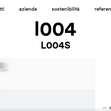
ti
azienda
sostenibilità
refere
l004
L004S
d