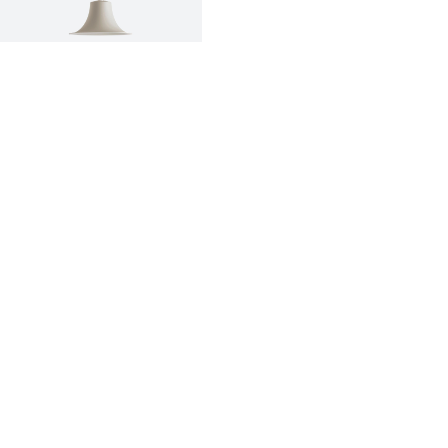
innovazione
made in italy
designer