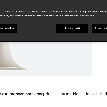
a
“Accetta tutti i cookie”, l'utente accetta di memorizzare i cookie sul dispositivo per miglio
a
el sito, analizzare l'utilizzo del sito e assistere nelle nostre attività di marketing.
h
r
ioni cookie
Rifiuta tutti
Accetta t
o esterno scompare a scoprire le linee morbide e sinuose del 