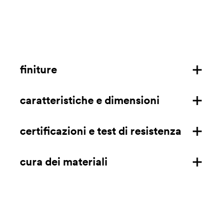
finiture
caratteristiche e dimensioni
struttura in frassino
certificazioni e test di resistenza
caratteristiche
dimensioni mm/in
cura dei materiali
certificazioni
scarica la scheda tecnica
test di resistenza
legno
EN 1728:2012 6.16 - EN 16139:2013 L2
Pulire utilizzando un panno in microfibra leggermente
EN 1728:2012 6.27.3 - EN 16139:2013 L2