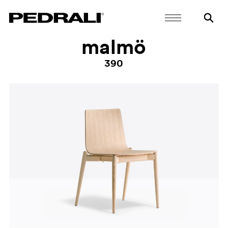
malmö
390