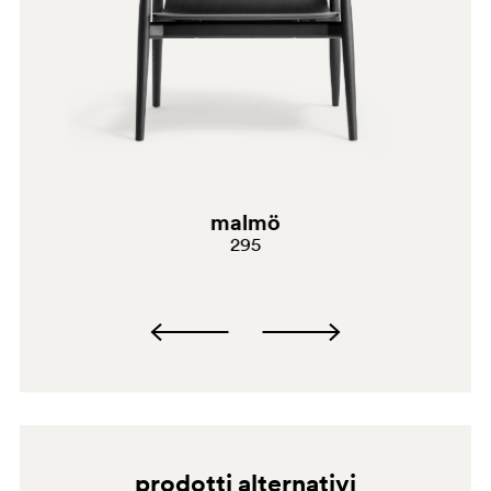
AN
malmö
295
BI
prodotti alternativi