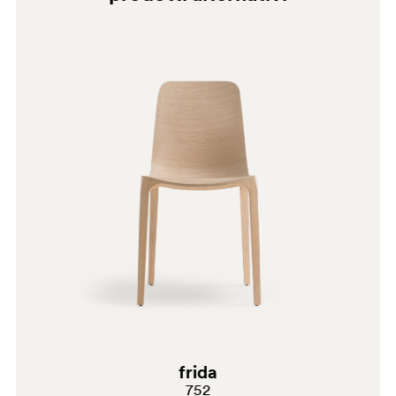
GC
frida
752