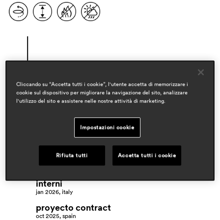
Cliccando su “Accetta tutti i cookie”, l'utente accetta di memorizzare i
cookie sul dispositivo per migliorare la navigazione del sito, analizzare
l'utilizzo del sito e assistere nelle nostre attività di marketing.
designer
jorge pensi design studio
Impostazioni cookie
ambiti
workspaces & corporate
Rifiuta tutti
Accetta tutti i cookie
rassegna stampa
interni
jan 2026, italy
proyecto contract
oct 2025, spain