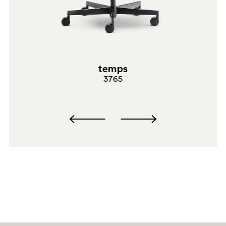
temps
3765
G191
G191