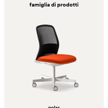
famiglia di prodotti
G69
G69
polar