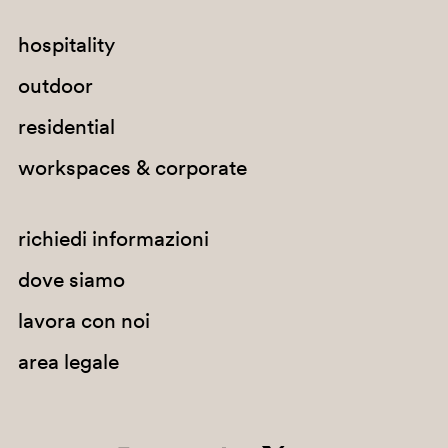
hospitality
G184
outdoor
G235
residential
C95
workspaces & corporate
A72
PBE
richiedi informazioni
dove siamo
lavora con noi
area legale
G78
H40