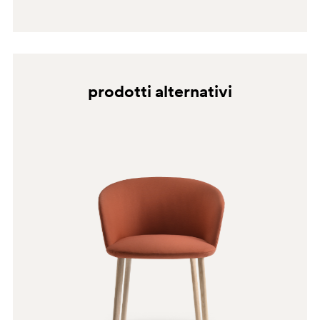
BI
prodotti alternativi
G190
G185
G233
C90
A95
PSA