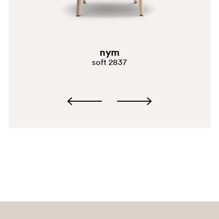
GC
G191
nym
G183
soft 2837
G234
C94
A92
PGA
G67