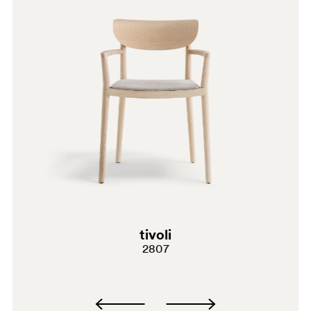
PLA
AN
G69
G181
G232
C61
tivoli
A94
2807
PGC