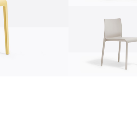
comunicazione
news
s