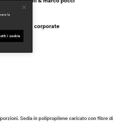
claudio dondoli & marco pocci
mbiti
rare la
ospitality
workspaces & corporate
outdoor
utti i cookie
esidential
oporzioni. Sedia in polipropilene caricato con fibre di