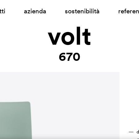
ti
azienda
sostenibilità
refere
volt
670
d