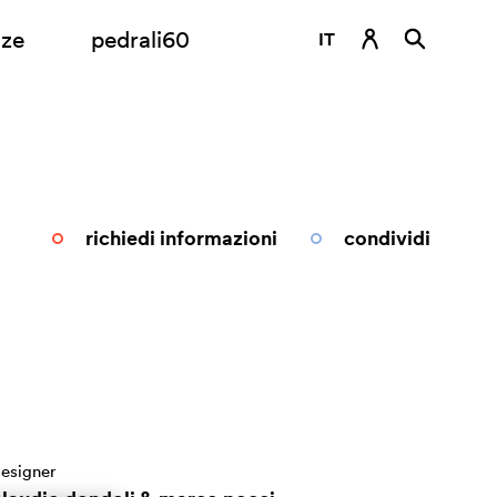
nze
pedrali60
IT
DE
EN
ES
FR
richiedi informazioni
condividi
RU
esigner