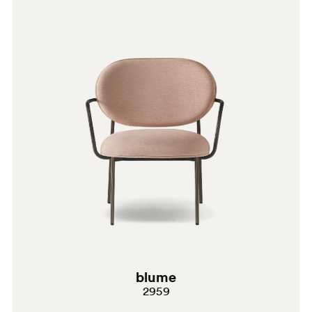
G233
H102
PSA
G191
G183
blume
G234
2959