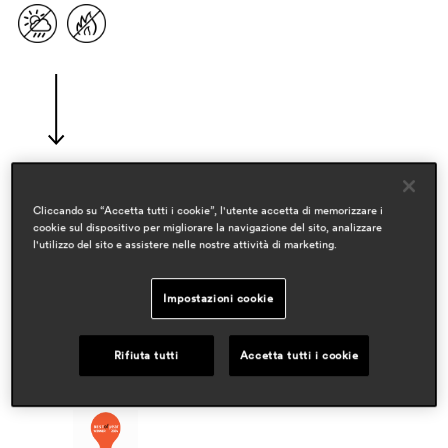
Cliccando su “Accetta tutti i cookie”, l'utente accetta di memorizzare i
designer
cookie sul dispositivo per migliorare la navigazione del sito, analizzare
patrick jouin
l'utilizzo del sito e assistere nelle nostre attività di marketing.
ambiti
Impostazioni cookie
hospitality
workspaces & corporate
residential
Rifiuta tutti
Accetta tutti i cookie
premi