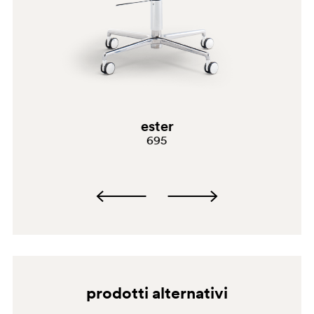
G69
G181
G232
H101
PGC
ester
695
TN
G190
prodotti alternativi
G185