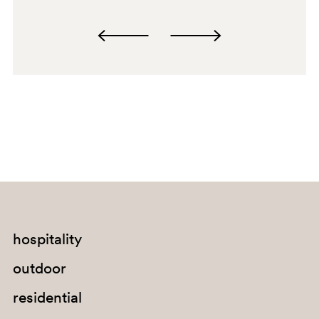
H107
PGA
G67
G184
hospitality
G235
outdoor
H27
residential
PBE