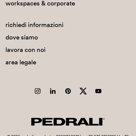
workspaces & corporate
richiedi informazioni
dove siamo
lavora con noi
area legale
G78
H40
G236
H31
PGN