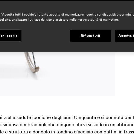
“Accetta tutti i cookie”, l'utente accetta di memorizzare i cookie sul dispositivo per miglio
a
el sito, analizzare l'utilizzo del sito e assistere nelle nostre attività di marketing.
h
r
ioni cookie
Rifiuta tutti
Accetta t
ra alle sedute iconiche degli anni Cinquanta e si connota per l
 sinuosa dei braccioli che cingono chi vi si siede in un abbrac
e e struttura a dondolo in tondino d'acciaio con pattini in frass