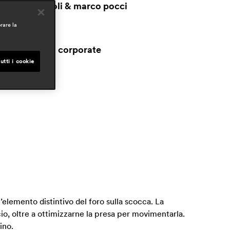
claudio dondoli & marco pocci
rare la
mbiti
ospitality
workspaces & corporate
esidential
utti i cookie
’elemento distintivo del foro sulla scocca. La
cio, oltre a ottimizzarne la presa per movimentarla.
ino.