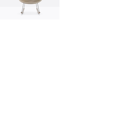
innovazione
made in italy
designer