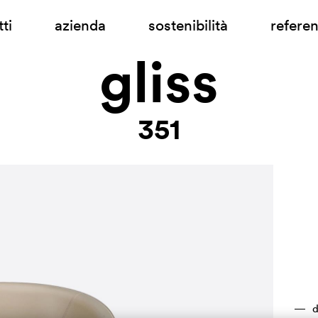
ti
azienda
sostenibilità
refere
gliss
351
d