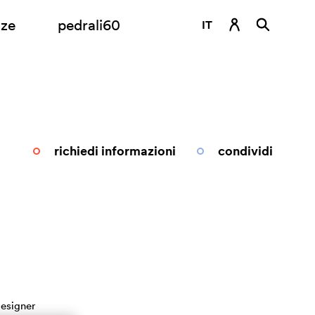
nze
pedrali60
IT
DE
EN
ES
FR
richiedi informazioni
condividi
RU
esigner