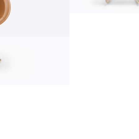
comunicazione
news
s