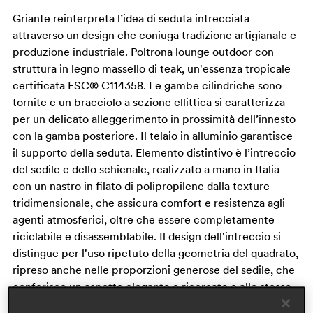
Griante reinterpreta l’idea di seduta intrecciata
attraverso un design che coniuga tradizione artigianale e
produzione industriale. Poltrona lounge outdoor con
struttura in legno massello di teak, un'essenza tropicale
certificata FSC® C114358. Le gambe cilindriche sono
tornite e un bracciolo a sezione ellittica si caratterizza
per un delicato alleggerimento in prossimità dell’innesto
con la gamba posteriore. Il telaio in alluminio garantisce
il supporto della seduta. Elemento distintivo è l’intreccio
del sedile e dello schienale, realizzato a mano in Italia
con un nastro in filato di polipropilene dalla texture
tridimensionale, che assicura comfort e resistenza agli
agenti atmosferici, oltre che essere completamente
riciclabile e disassemblabile. Il design dell'intreccio si
distingue per l'uso ripetuto della geometria del quadrato,
ripreso anche nelle proporzioni generose del sedile, che
conferisce un aspetto elegante e ricercato e allo stesso
tempo accogliente.