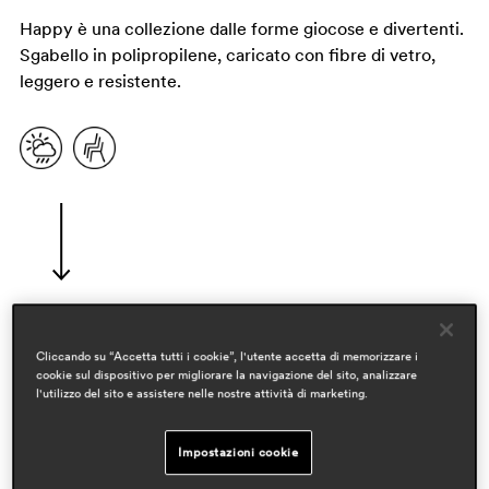
Happy è una collezione dalle forme giocose e divertenti.
Sgabello in polipropilene, caricato con fibre di vetro,
leggero e resistente.
Cliccando su “Accetta tutti i cookie”, l'utente accetta di memorizzare i
designer
cookie sul dispositivo per migliorare la navigazione del sito, analizzare
cristian gori
l'utilizzo del sito e assistere nelle nostre attività di marketing.
ambiti
Impostazioni cookie
hospitality
outdoor