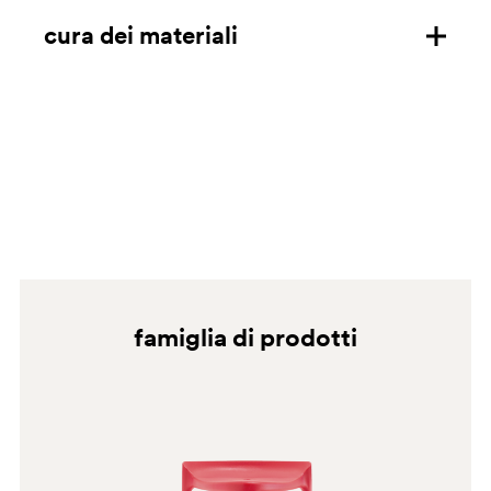
dimensioni mm/in
cura dei materiali
certificazioni
scarica la scheda tecnica
polipropilene
Pulire utilizzando un panno in microfibra imbevuto di
sapone neutro diluito in acqua e risciacquare con acqua.
È possibile utilizzare vapore acqueo, alcol denaturato ed
ammoniaca. Non utilizzare panni in carta, spugne
abrasive e detergenti granulari che potrebbero graffiare
la superficie.
famiglia di prodotti
BI2