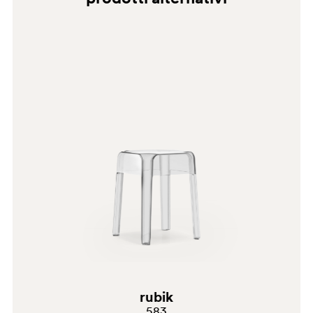
RO2
rubik
583