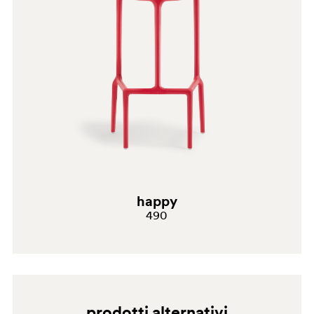
GA2
happy
490
prodotti alternativi