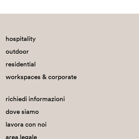
PGA
hospitality
outdoor
residential
G67
workspaces & corporate
G184
richiedi informazioni
G235
dove siamo
H27
lavora con noi
PBE
area legale