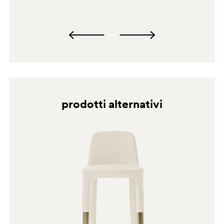
G181
G232
H101
PGC
prodotti alternativi
BI
G190
G185
G233