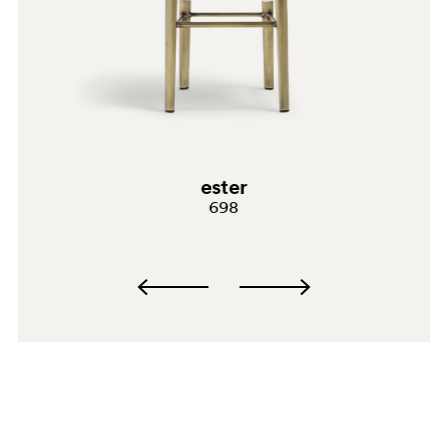
H102
PSA
ester
698
GC
G191
G183
G234
H107