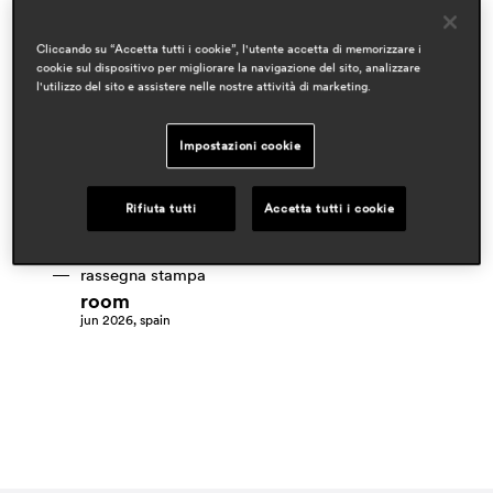
Cliccando su “Accetta tutti i cookie”, l'utente accetta di memorizzare i
cookie sul dispositivo per migliorare la navigazione del sito, analizzare
l'utilizzo del sito e assistere nelle nostre attività di marketing.
designer
patrick jouin
Impostazioni cookie
ambiti
hospitality
Rifiuta tutti
Accetta tutti i cookie
residential
rassegna stampa
room
jun 2026, spain