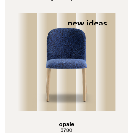
G192
G182
G231
H100
PLA
AN
opale
G69
3780