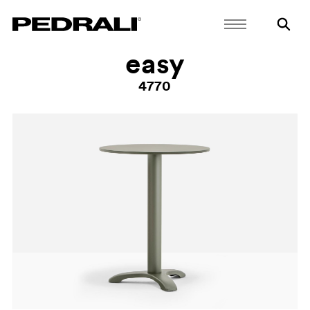
easy
4770