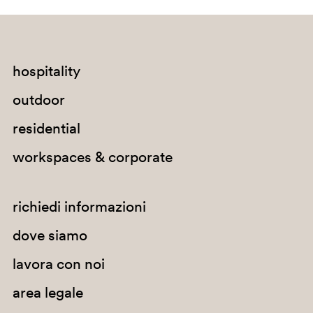
hospitality
outdoor
residential
workspaces & corporate
SA200
SA200E
richiedi informazioni
dove siamo
lavora con noi
area legale