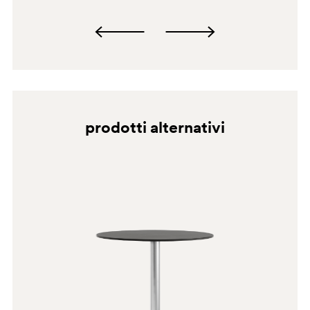
BI200E
CR
W
prodotti alternativi
BI300
BI300E