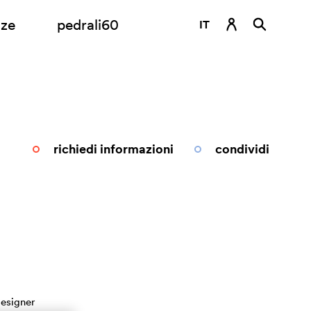
nze
pedrali60
IT
DE
EN
ES
FR
richiedi informazioni
condividi
RU
esigner