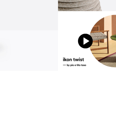
comunicazione
news
s