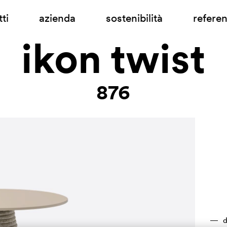
ti
azienda
sostenibilità
refere
ikon twist
876
d