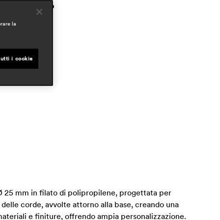
io & tito toso
rare la
mbiti
ospitality
outdoor
esidential
utti i cookie
Ø 25 mm in filato di polipropilene, progettata per
 delle corde, avvolte attorno alla base, creando una
materiali e finiture, offrendo ampia personalizzazione.