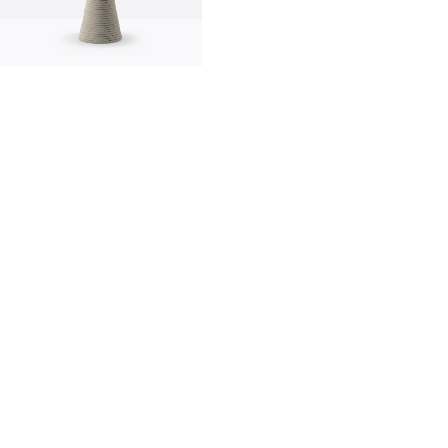
innovazione
made in italy
designer