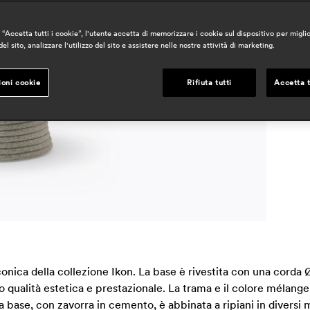
p
“Accetta tutti i cookie”, l'utente accetta di memorizzare i cookie sul dispositivo per miglio
a
el sito, analizzare l'utilizzo del sito e assistere nelle nostre attività di marketing.
h
r
ioni cookie
Rifiuta tutti
Accetta t
onica della collezione Ikon. La base è rivestita con una corda 
 qualità estetica e prestazionale. La trama e il colore mélange
La base, con zavorra in cemento, è abbinata a ripiani in diversi 