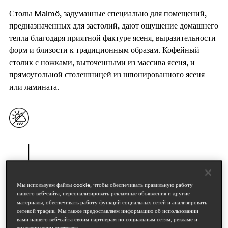
Столы Malmö, задуманные специально для помещений,
предназначенных для застолий, дают ощущение домашнего
тепла благодаря приятной фактуре ясеня, выразительности
форм и близости к традиционным образам. Кофейный
столик с ножками, выточенными из массива ясеня, и
прямоугольной столешницей из шпонированного ясеня
или ламината.
Мы используем файлы cookie, чтобы обеспечивать правильную работу
нашего веб-сайта, персонализировать рекламные объявления и другие
материалы, обеспечивать работу функций социальных сетей и анализировать
сетевой трафик. Мы также предоставляем информацию об использовании
дизайнеры
вами нашего веб-сайта своим партнерам по социальным сетям, рекламе и
аналитическим системам.