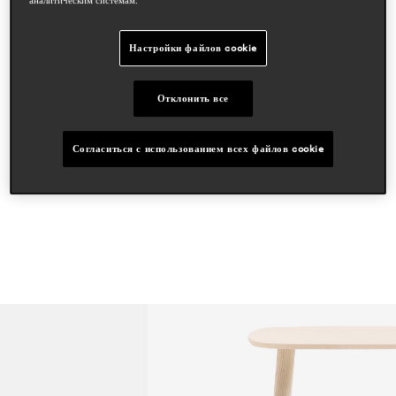
cazzaniga mandelli pagliarulo
области
Настройки файлов cookie
hospitality
workspace & corporate
residential
Отклонить все
статьи в прессе
Согласиться с использованием всех файлов cookie
proyecto contract
may 2023, spain