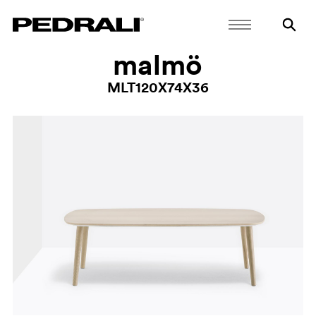
malmö
MLT120X74X36