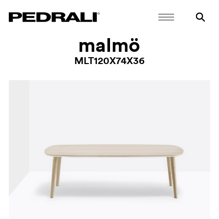
malmö
MLT120X74X36