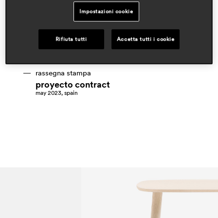
cazzaniga mandelli pagliarulo
Impostazioni cookie
ambiti
hospitality
Rifiuta tutti
Accetta tutti i cookie
workspaces & corporate
residential
rassegna stampa
proyecto contract
may 2023, spain