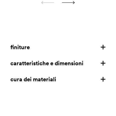
finiture
caratteristiche e dimensioni
struttura in frassino
ripiano in fenix
cura dei materiali
caratteristiche
ripiano in impiallacciato
dimensioni mm/in
stratificato
scarica la scheda tecnica
Per la pulizia quotidiana, utilizzare un panno in microfibra
legno
umido per rimuovere la polvere residua. In caso di