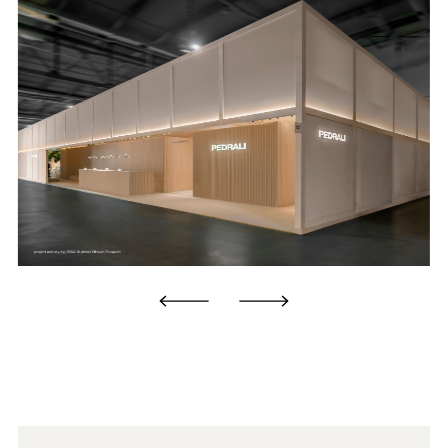
products, acid or alkaline, metal sponges or abrasive
paper. For more extensive damage, contact qualified
CH
personnel for touch-ups or recoating.