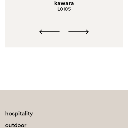
kawara
L010S
BI100
hospitality
outdoor