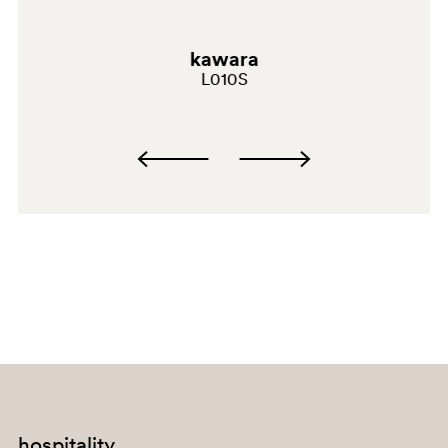
kawara
L010S
BI100
hospitality