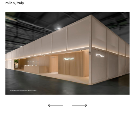
milan, italy
superfici verniciate, rimuovere i residui e proteggere la
superficie con cera o sigillante. Non utilizzare solventi,
detergenti abrasivi o granulari, prodotti concentrati, acidi
o alcalini, spugne metalliche o carte abrasive. Per danni
CH
più estesi, rivolgersi a personale qualificato per interventi
di ritocco o riverniciatura.