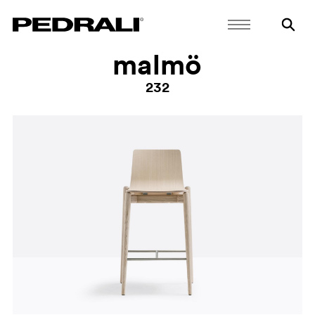
malmö
232