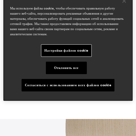
дизайнеры
Мы используем файлы cookie, чтобы обеспечивать правильную работу
нашего веб-сайта, персонализировать рекламные объявления и другие
cazzaniga mandelli pagliarulo
материалы, обеспечивать работу функций социальных сетей и анализировать
сетевой трафик. Мы также предоставляем информацию об использовании
области
вами нашего веб-сайта своим партнерам по социальным сетям, рекламе и
аналитическим системам.
hospitality
workspace & corporate
residential
Настройки файлов cookie
статьи в прессе
proyecto contract
Отклонить все
may 2023, spain
Согласиться с использованием всех файлов cookie