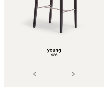
GC
young
426