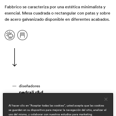
Fabbrico se caracteriza por una estética minimalista y
esencial. Mesa cuadrada o rectangular con patas y sobre
de acero galvanizado disponible en diferentes acabados.
diseñadores
pedrali r&d
áreas
Al hacer clic en “Aceptar todas las cookies”, usted acepta que las cookies
hospitality
se guarden en su dispositivo para mejorar la navegación del sitio, analizar el
outdoor
uso del mismo, y colaborar con nuestros estudios para marketing.