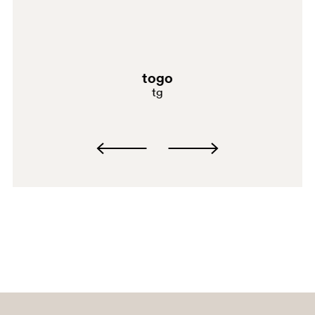
togo
tg
GAE