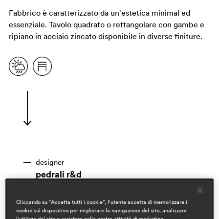
Fabbrico è caratterizzato da un'estetica minimal ed
essenziale. Tavolo quadrato o rettangolare con gambe e
ripiano in acciaio zincato disponibile in diverse finiture.
designer
pedrali r&d
ambiti
Cliccando su “Accetta tutti i cookie”, l'utente accetta di memorizzare i
hospitality
cookie sul dispositivo per migliorare la navigazione del sito, analizzare
outdoor
l'utilizzo del sito e assistere nelle nostre attività di marketing.