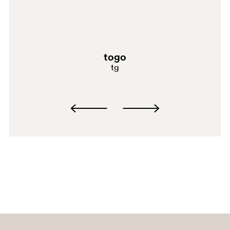
togo
tg
GAE