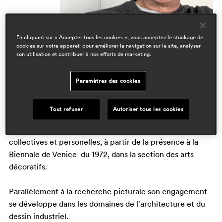
En cliquant sur « Accepter tous les cookies », vous acceptez le stockage de
cookies sur votre appareil pour améliorer la navigation sur le site, analyser
son utilisation et contribuer à nos efforts de marketing.
<<​Architecte, il achève ses études universitaires à
Paramètres des cookies
Florence et Venice où il obtient sa "laurea" en 1979.>>
Tout refuser
Autoriser tous les cookies
La passion et les recherches artistiques juvéniles se
concrétisent en nombreuses participations à expositions
collectives et personelles, à partir de la présence à la
Biennale de Venice du 1972, dans la section des arts
décoratifs.
Parallèlement à la recherche picturale son engagement
se développe dans les domaines de l'architecture et du
dessin industriel.