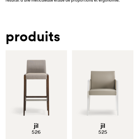
résultat d'une méticuleuse étude de proportions et ergonomie.
produits
jil
jil
526
525