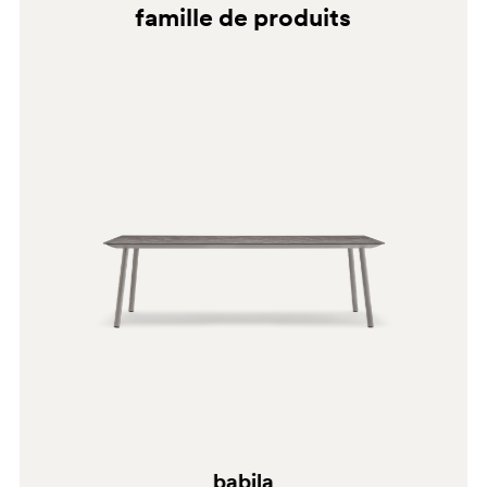
famille de produits
E06
C94
AN
G69
G181
E02
babila