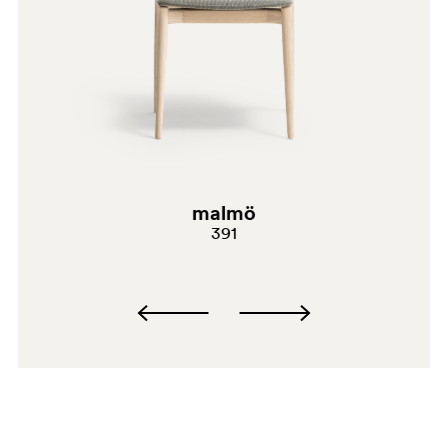
GC
malmö
G191
391
G183
E08
C92