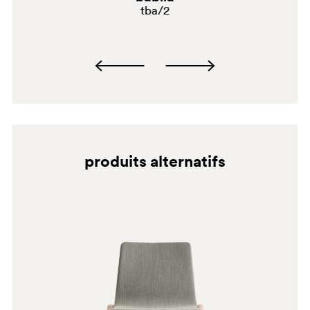
tba/2
C95
produits alternatifs
BI
G190
G185
E07
C93