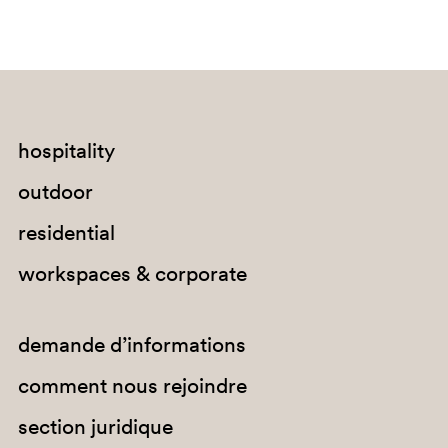
hospitality
G67
outdoor
G184
residential
E04
workspaces & corporate
C91
demande d’informations
comment nous rejoindre
section juridique