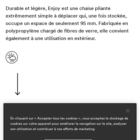
Durable et légère, Enjoy est une chaise pliante
extrêmement simple à déplacer qui, une fois stockée,
occupe un espace de seulement 95 mm. Fabriquée en
polypropylène chargé de fibres de verre, elle convient
également à une utilisation en extérieur.
designers
En cliquant sur « Accepter tous les cookies », vous acceptez le stockage de
cookies sur votre appareil pour améliorer la navigation sur le site, analyser
claudio dondoli & marco pocci
son utilisation et contribuer à nos efforts de marketing.
domaines