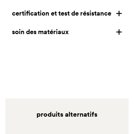
extérieur
certification et test de résistance
caractéristiques
dimensions mm/in
soin des matériaux
certifications
télécharger la fiche technique
test de résistance
polypropylène
EN 1728:2000 6.2.1 L3
Nettoyer à l'aide d'un chiffon en microfibre imbibé de
EN 1728:2000 6.2.2 L3
savon doux dilué dans de l'eau et rincer à l'eau. La
EN 1728:2000 6.7 L3
vapeur d'eau, l'alcool dénaturé et l'ammoniaque peuvent
ANSI BIFMA X5.4:2012 5
être utilisés. Ne pas utiliser de chiffons en papier,
ANSI BIFMA X5.4:2012 7
d'éponges abrasives et de nettoyants granuleux qui
ANSI BIFMA X5.4:2012 14
pourraient rayer la surface.
ANSI BIFMA X5.4:2012 16
produits alternatifs
ANSI BIFMA X5.4:2012 17
BI
ANSI BIFMA X5.4:2012 21