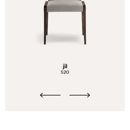
G181
G232
C61
A94
PGC
jil
520
G190
G185