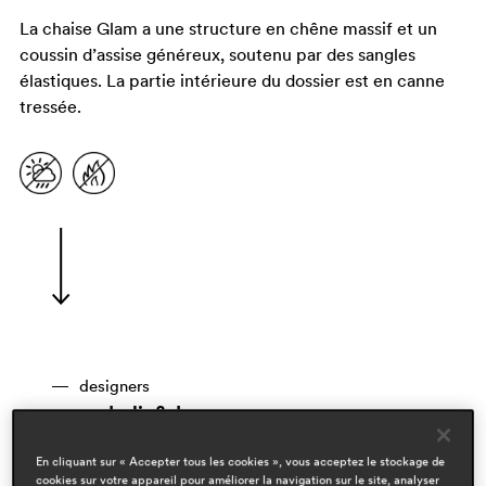
La chaise Glam a une structure en chêne massif et un
coussin d’assise généreux, soutenu par des sangles
élastiques. La partie intérieure du dossier est en canne
tressée.
designers
pedrali r&d
domaines
En cliquant sur « Accepter tous les cookies », vous acceptez le stockage de
hospitality
cookies sur votre appareil pour améliorer la navigation sur le site, analyser