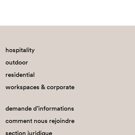
G233
C90
A95
PSA
hospitality
outdoor
residential
workspaces & corporate
G191
G183
demande d’informations
comment nous rejoindre
G234
section juridique
C94