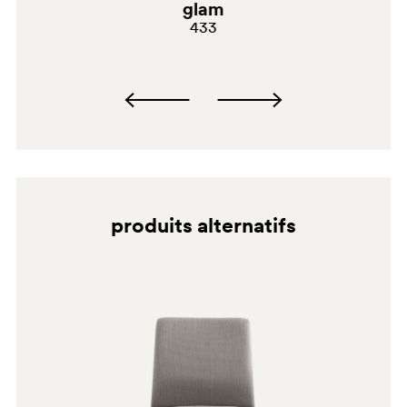
glam
W
433
G192
G182
G231
C60
A93
produits alternatifs
PLA
G69