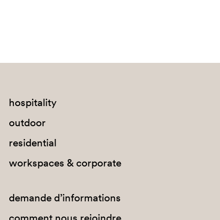
G183
E01
H29
hospitality
outdoor
residential
workspaces & corporate
G67
G184
demande d’informations
comment nous rejoindre
E06