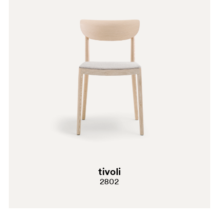
G190
G185
E09
H32
tivoli
2802
G191