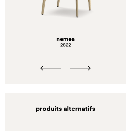
G69
nemea
G181
2822
E05
H108
produits alternatifs