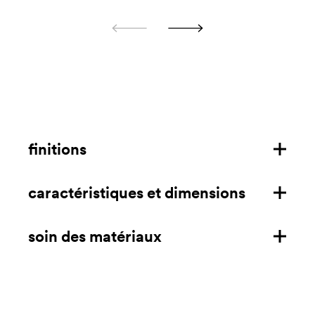
finitions
caractéristiques et dimensions
structure en frêne
structure en noyer
soin des matériaux
caractéristiques
assise en corde de cellulose
dimensions mm/in
bois
télécharger la fiche technique
Nettoyer à l'aide d'un chiffon en microfibre légèrement