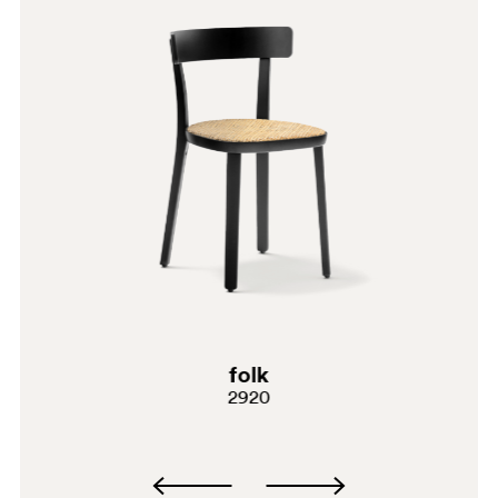
BI
folk
2920
GC