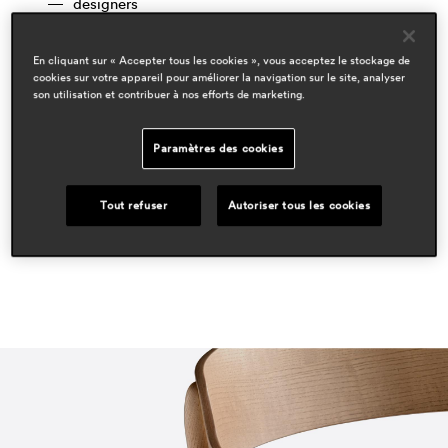
designers
cazzaniga mandelli pagliarulo
En cliquant sur « Accepter tous les cookies », vous acceptez le stockage de
domaines
cookies sur votre appareil pour améliorer la navigation sur le site, analyser
hospitality
son utilisation et contribuer à nos efforts de marketing.
residential
Paramètres des cookies
espace presse
interni
july 2025, italy
Tout refuser
Autoriser tous les cookies