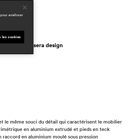
omaines
outdoor
 pour améliorer
space presse
iving
ay 2026, italy
s les cookies
orriere della sera design
pr 2026, italy
t le même souci du détail qui caractérisent le mobilier
rimétrique en aluminium extrudé et pieds en teck
 un raccord en aluminium moulé sous pression