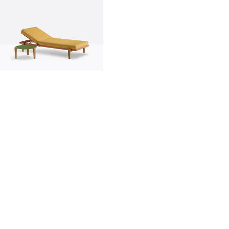
innovation
made in italy
designers