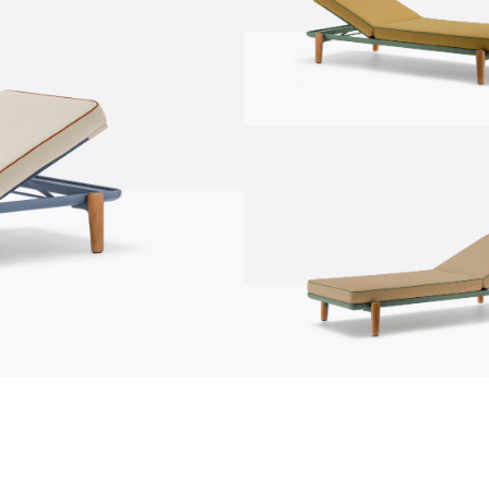
communication
news
d