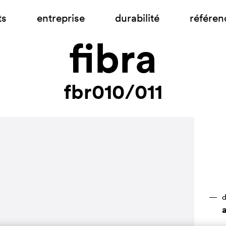
ts
entreprise
durabilité
référen
fibra
fbr010/011
d