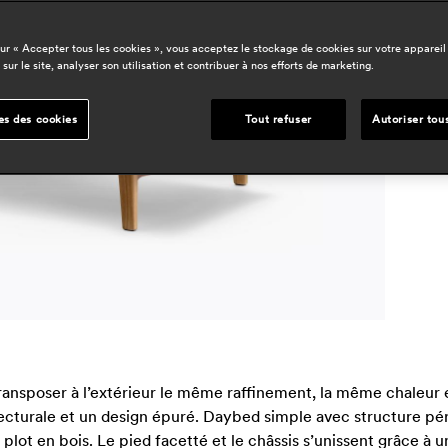
d
sur « Accepter tous les cookies », vous acceptez le stockage de cookies sur votre appareil
 sur le site, analyser son utilisation et contribuer à nos efforts de marketing.
e
l
m
es des cookies
Tout refuser
Autoriser tou
c
a
transposer à l’extérieur le même raffinement, la même chaleur e
ecturale et un design épuré. Daybed simple avec structure pé
lot en bois. Le pied facetté et le châssis s’unissent grâce à