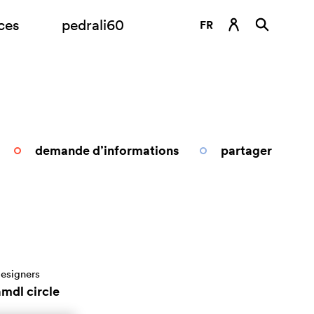
ces
pedrali60
FR
DE
EN
ES
IT
demande d’informations
partager
RU
esigners
amdl circle