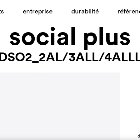
ts
entreprise
durabilité
référen
social plus
DSO2_2AL/3ALL/4ALL
d