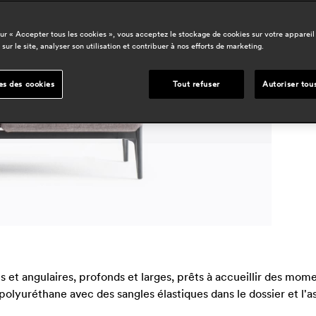
p
sur « Accepter tous les cookies », vous acceptez le stockage de cookies sur votre appareil
d
 sur le site, analyser son utilisation et contribuer à nos efforts de marketing.
h
r
es des cookies
Tout refuser
Autoriser tou
 et angulaires, profonds et larges, prêts à accueillir des mome
olyuréthane avec des sangles élastiques dans le dossier et l'a