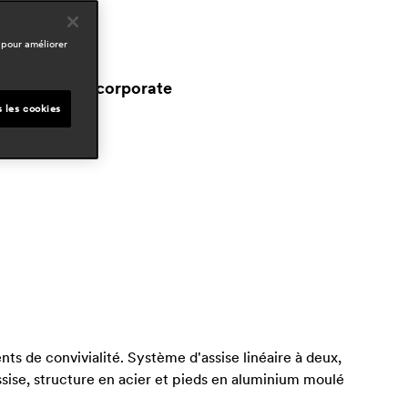
atrick jouin
 pour améliorer
omaines
ospitality
workspace & corporate
esidential
s les cookies
nts de convivialité. Système d'assise linéaire à deux,
ssise, structure en acier et pieds en aluminium moulé