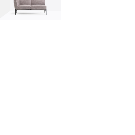
innovation
made in italy
designers