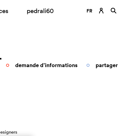
ces
pedrali60
FR
DE
EN
ES
L
IT
demande d’informations
partager
RU
esigners