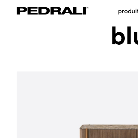
produi
bl