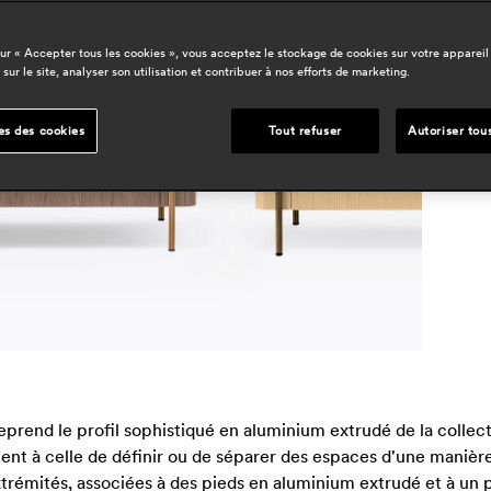
sur « Accepter tous les cookies », vous acceptez le stockage de cookies sur votre appareil
d
 sur le site, analyser son utilisation et contribuer à nos efforts de marketing.
h
r
es des cookies
Tout refuser
Autoriser tou
prend le profil sophistiqué en aluminium extrudé de la collect
nt à celle de définir ou de séparer des espaces d'une manière
rémités, associées à des pieds en aluminium extrudé et à un pla