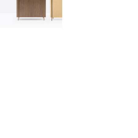
innovation
made in italy
designers