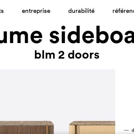
ts
entreprise
durabilité
référen
ume sidebo
blm 2 doors
d