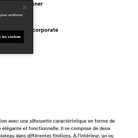
sebastian herkner
 pour améliorer
omaines
ospitality
workspace & corporate
esidential
s les cookies
ion avec une silhouette caractéristique en forme de
 élégante et fonctionnelle. Il se compose de deux
teau dans différentes finitions. À l’intérieur, un ou