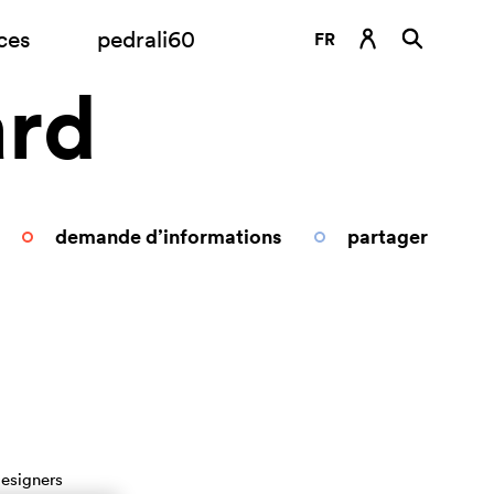
ces
pedrali60
FR
ard
DE
EN
ES
IT
demande d’informations
partager
RU
esigners