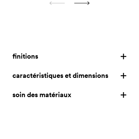
finitions
caractéristiques et dimensions
structure en polypropylène
structure en acier
soin des matériaux
caractéristiques
dimensions mm/in
polypropylène
télécharger la fiche technique
Nettoyer à l'aide d'un chiffon en microfibre imbibé de
acier
savon doux dilué dans de l'eau et rincer à l'eau. La