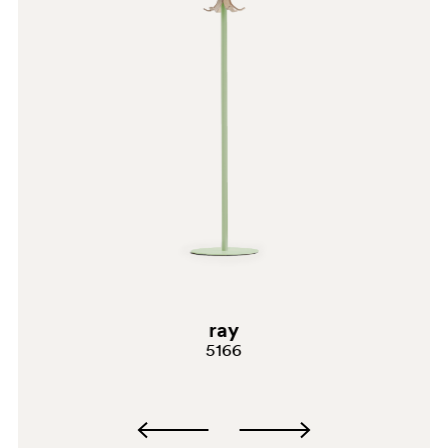
BE
BE200
ray
5166