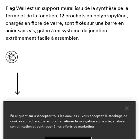
Flag Wall est un support mural issu de la synthèse de la
forme et de la fonction. 12 crochets en polypropylène,
chargés en fibre de verre, sont fixés sur une barre en
acier sans vis, grâce à un système de jonction
extrêmement facile à assembler.
En cliquant sur « Accepter tous les cookies », vous acceptez le stockage de
designers
cookies sur votre appareil pour améliorer la navigation sur le site, analyser
pio & tito toso
son utilisation et contribuer à nos efforts de marketing.
domaines