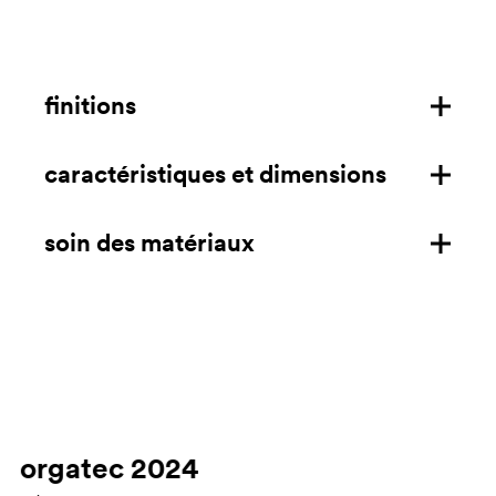
finitions
caractéristiques et dimensions
diffuseur en aluminium
rosace
soin des matériaux
caractéristiques
dimensions mm/in
polycarbonate
télécharger la fiche technique
Nettoyer avec un chiffon en microfibre imbibé de savon
aluminium
ou de détergent liquide neutre et rincer à l'eau. Ne pas
Nettoyer à l'aide d'un chiffon doux ou en microfibre
utiliser de solvants, d'alcool dénaturé ou de produits de
imbibé d'un détergent neutre ou d'un dégraissant à
nettoyage contenant même de faibles quantités
orgatec 2024
usage domestique. Toujours rincer à l'eau et sécher
d'acétone, de trichloréthylène et d'ammoniaque. Ne pas
après le nettoyage. En présence de rayures