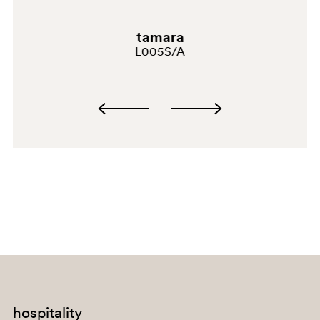
tamara
L005S/A
GA
hospitality