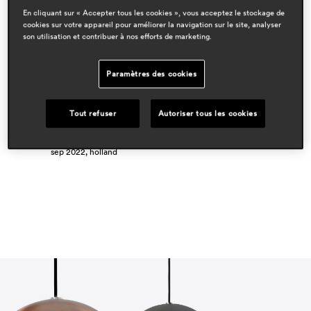
En cliquant sur « Accepter tous les cookies », vous acceptez le stockage de
designers
cookies sur votre appareil pour améliorer la navigation sur le site, analyser
alberto basaglia & natalia rota nodari
son utilisation et contribuer à nos efforts de marketing.
domaines
Paramètres des cookies
hospitality
residential
Tout refuser
Autoriser tous les cookies
espace presse
pi
sep 2022, holland