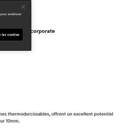
pedrali r&d
 pour améliorer
omaines
ospitality
workspace & corporate
s les cookies
nes thermodurcissables, offrent un excellent potentiel
seur 10mm.