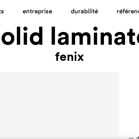
ts
entreprise
durabilité
référen
solid laminat
fenix
d