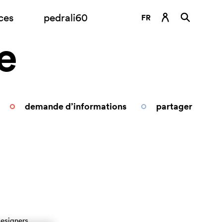
ces
pedrali60
FR
e
DE
EN
ES
IT
demande d’informations
partager
RU
esigners