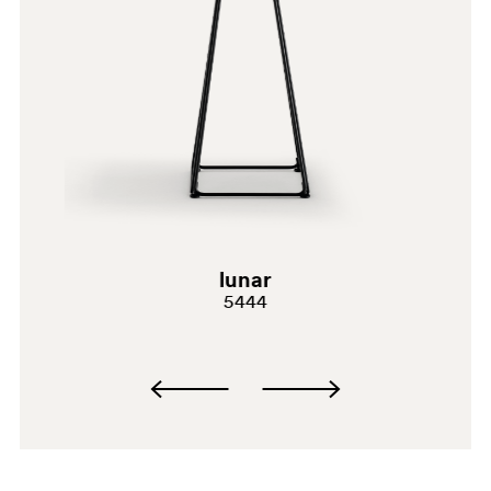
lunar
SA100
5444
SA200E