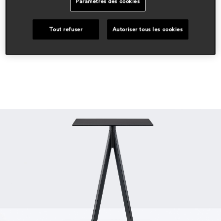
Paramètres des cookies
domaines
hospitality
Tout refuser
Autoriser tous les cookies
workspace & corporate