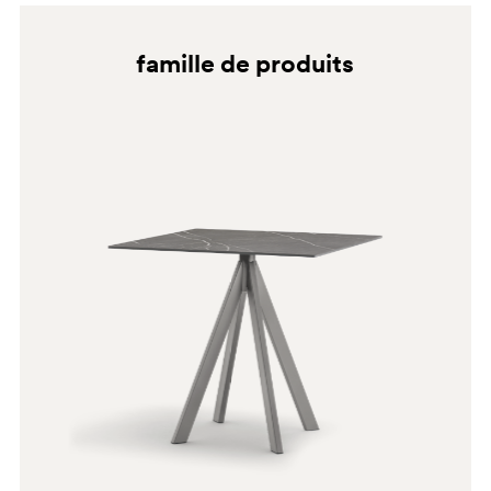
BI100
BI200E
famille de produits
BI200
BI300E