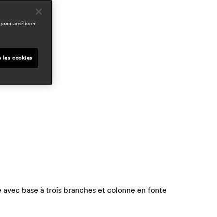
esigners
pedrali r&d
 pour améliorer
omaines
ospitality
s les cookies
le avec base à trois branches et colonne en fonte