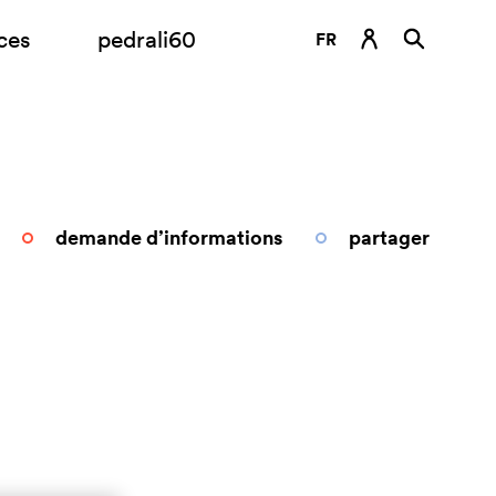
ces
pedrali60
FR
DE
EN
ES
IT
demande d’informations
partager
RU