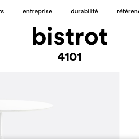
ts
entreprise
durabilité
référen
bistrot
4101