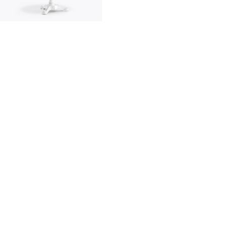
innovation
made in italy
designers