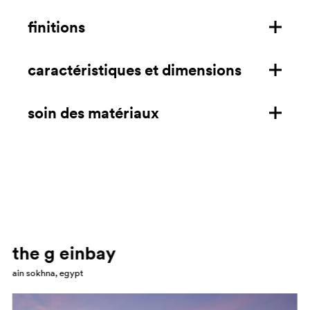
finitions
caractéristiques et dimensions
structure en fonte
structure en fonte pour extérieur
soin des matériaux
caractéristiques
dimensions mm/in
acier
télécharger la fiche technique
FINITION EPOXY Nettoyer à l'aide d'un chiffon en
fonte
microfibre imbibé de savon neutre, de dégraissant à
Nettoyer à l'aide d'un chiffon en microfibre imbibé de
usage domestique, d'alcool et de nettoyant spécifique
savon neutre, de dégraissant à usage domestique,
pour métaux. Rincez toujours à l'eau et séchez après
the g einbay
d'alcool ou d'ammoniaque. Rincer toujours à l'eau et
chaque nettoyage. Ne pas utiliser de nettoyants abrasifs
sécher après le nettoyage. Eviter les nettoyants
ain sokhna, egypt
ou granuleux et de solvants en général. SATINÉ - POLI -
granuleux, les abrasifs et les solvants en général. Ne pas
CHROMÉ Nettoyer à l'aide d'un chiffon en microfibre
laisser le produit mouillé exposé à l'humidité et au sel.