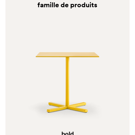
famille de produits
BI200E
BI300
BI300E
bold