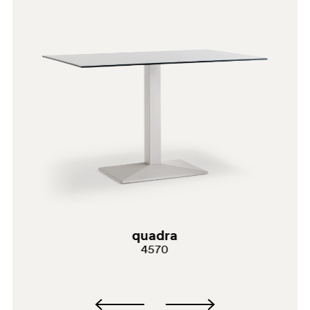
BI300
BI300E
quadra
4570