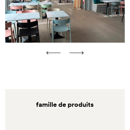
général. BRONZE SATIN Nettoyer à l'aide d'un chiffon
AC
en microfibre imbibé de savon neutre ou de dégraissant
à usage domestique. Toujours rincer à l'eau et sécher
après chaque nettoyage. Ne pas utiliser d'alcool,
d'ammoniaque, de nettoyants abrasifs ou granuleux et
de solvants en général. LAITON VIEILLI Nettoyer à
l'aide d'un chiffon en microfibre imbibé de savon neutre
ou de dégraissant à usage domestique. Rincer toujours à
l'eau et sécher après chaque nettoyage. Ne pas utiliser
d'alcool, d'ammoniaque, de nettoyants abrasifs, de
nettoyants granuleux et de solvants en général.
BI200
famille de produits
BI200E
LU