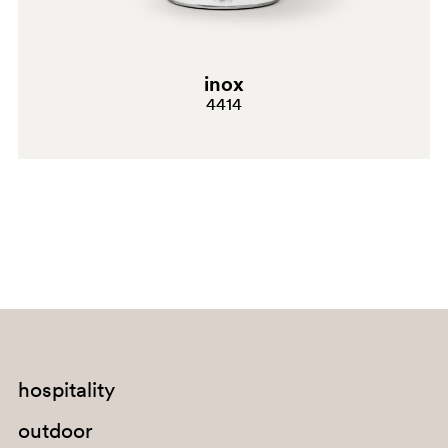
inox
4414
SA100
SA100E
hospitality
outdoor