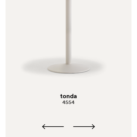
général. BRONZE SATIN Nettoyer à l'aide d'un chiffon
AC
en microfibre imbibé de savon neutre ou de dégraissant
à usage domestique. Toujours rincer à l'eau et sécher
après chaque nettoyage. Ne pas utiliser d'alcool,
d'ammoniaque, de nettoyants abrasifs ou granuleux et
de solvants en général. LAITON VIEILLI Nettoyer à
l'aide d'un chiffon en microfibre imbibé de savon neutre
ou de dégraissant à usage domestique. Rincer toujours à
l'eau et sécher après chaque nettoyage. Ne pas utiliser
d'alcool, d'ammoniaque, de nettoyants abrasifs, de
nettoyants granuleux et de solvants en général.
tonda
4554
BI200
BI200E
CR