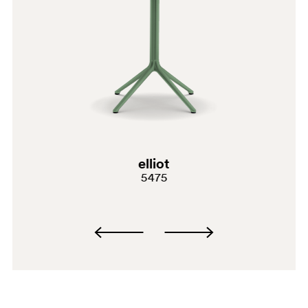
elliot
SA100
5475
SA200E