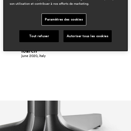
jorge pensi design studio
son utilisation et contribuer à nos efforts de marketing.
domaines
hospitality
Paramètres des cookies
workspace & corporate
outdoor
Tout refuser
Autoriser tous les cookies
espace presse
ioarch
june 2020, italy