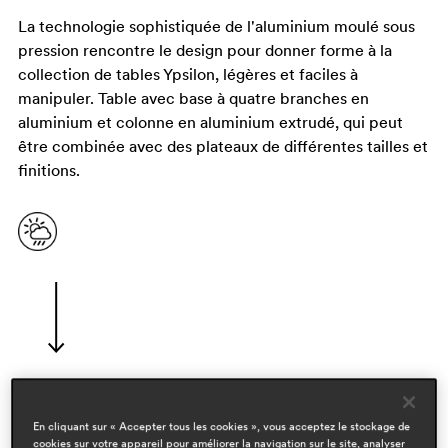
La technologie sophistiquée de l'aluminium moulé sous
pression rencontre le design pour donner forme à la
collection de tables Ypsilon, légères et faciles à
manipuler. Table avec base à quatre branches en
aluminium et colonne en aluminium extrudé, qui peut
être combinée avec des plateaux de différentes tailles et
finitions.
designers
En cliquant sur « Accepter tous les cookies », vous acceptez le stockage de
cookies sur votre appareil pour améliorer la navigation sur le site, analyser