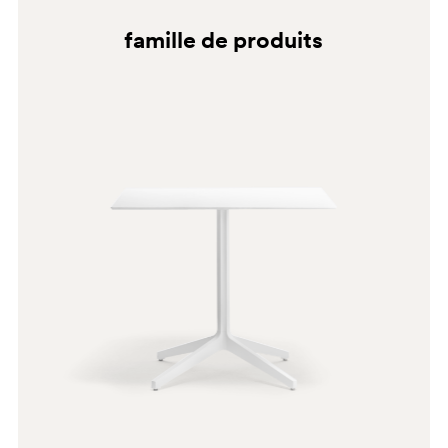
BI200E
famille de produits
BI200
BI300E