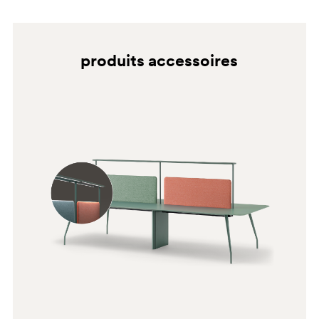
https://www.fenixforinteriors.com/fr-FR
produits accessoires
BI200
527
0791