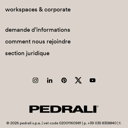
workspaces & corporate
demande d’informations
comment nous rejoindre
section juridique
AR500
©
2026
pedrali s.p.a. | vat code 02001160981 | p. +39 035 8358840 | f.