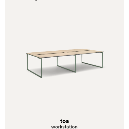
0773
GI100
toa
workstation