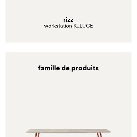
BI300
rizz
workstation K_LUCE
1962
0789
famille de produits
SA100