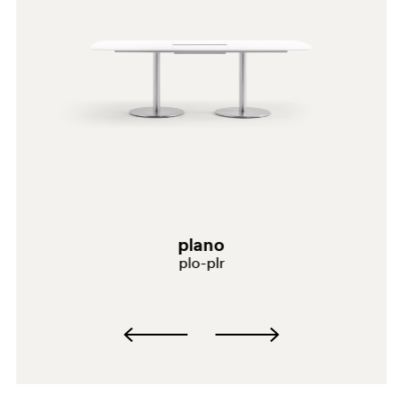
SA100
0773
plano
plo-plr