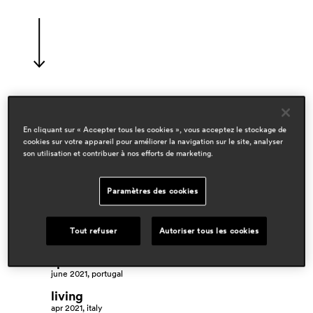
designers
En cliquant sur « Accepter tous les cookies », vous acceptez le stockage de
robin rizzini
cookies sur votre appareil pour améliorer la navigation sur le site, analyser
son utilisation et contribuer à nos efforts de marketing.
domaines
workspace & corporate
Paramètres des cookies
espace presse
deco journal
Tout refuser
Autoriser tous les cookies
feb 2023, south korea
spend in
june 2021, portugal
living
apr 2021, italy