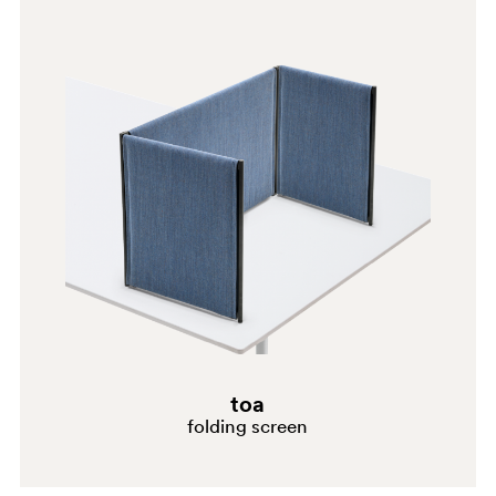
4529
0719
BI100
toa
folding screen
1952
0791