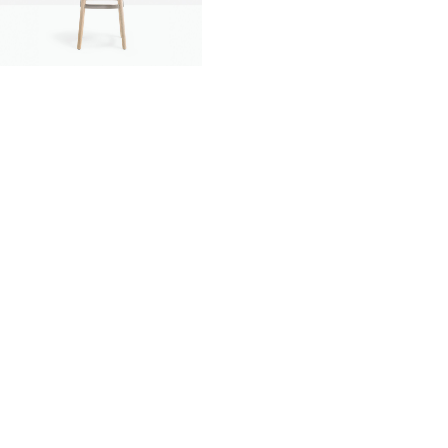
innovation
made in italy
designers