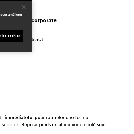
omaines
ospitality
 pour améliorer
workspace & corporate
space presse
s les cookies
proyecto contract
ept 2020, spain
 et l'immédiateté, pour rappeler une forme
s de support. Repose-pieds en aluminium moulé sous