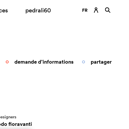
ces
pedrali60
FR
DE
EN
ES
IT
demande d’informations
partager
RU
esigners
odo fioravanti