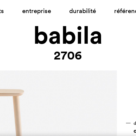
ts
entreprise
durabilité
référen
babila
2706
d