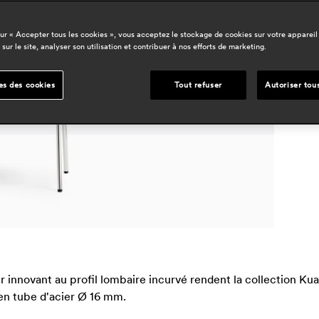
d
sur « Accepter tous les cookies », vous acceptez le stockage de cookies sur votre appareil
 sur le site, analyser son utilisation et contribuer à nos efforts de marketing.
d
h
es des cookies
Tout refuser
Autoriser tou
innovant au profil lombaire incurvé rendent la collection Kua
 en tube d'acier Ø 16 mm.