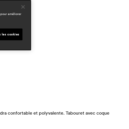
esigners
pedrali r&d
 pour améliorer
omaines
ospitality
s les cookies
dra confortable et polyvalente. Tabouret avec coque