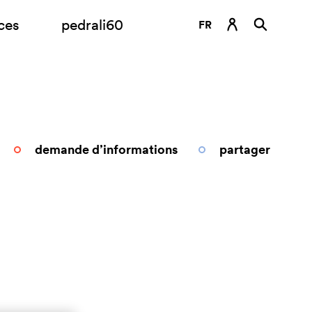
ces
pedrali60
FR
DE
EN
ES
IT
demande d’informations
partager
RU