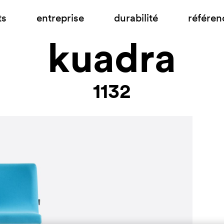
ts
entreprise
durabilité
référen
kuadra
1132