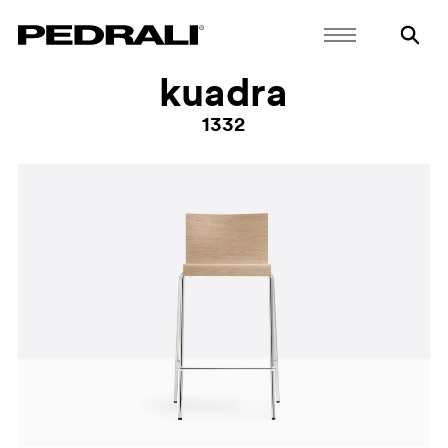
kuadra
1332