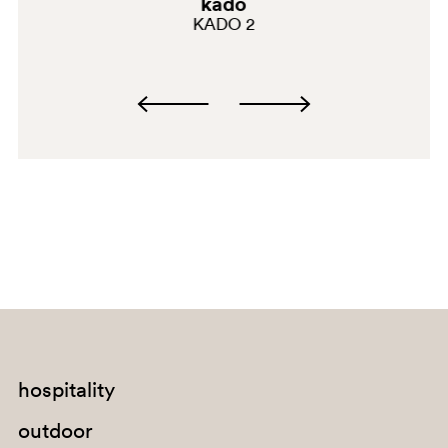
kado
C38
KADO 2
G182
C60
A93
PLA
G69
hospitality
C39
outdoor
G181