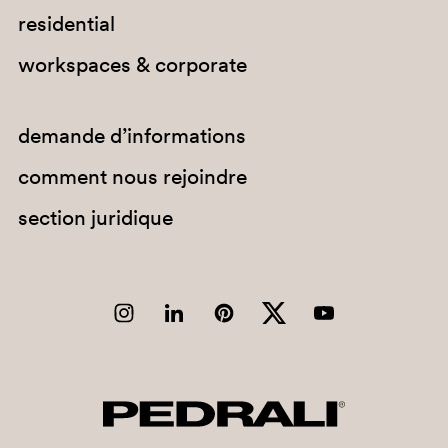
residential
C61
workspaces & corporate
A94
PGC
demande d’informations
comment nous rejoindre
section juridique
G190
C36
G185
C90