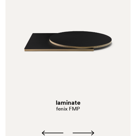
https://abetlaminati.com/it/,
https://abetlaminati.com/products/print-hpl/
laminate
fenix FMP